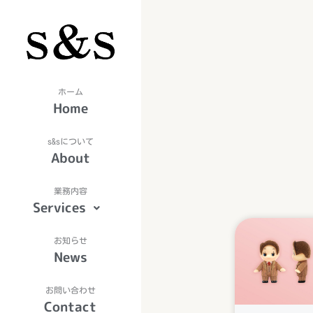
内
容
を
ス
キ
Home
ッ
プ
About
Services
News
Contact